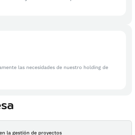
Mau
Geren
tamente las necesidades de nuestro holding de
Magist
fue ca
esa
en la gestión de proyectos