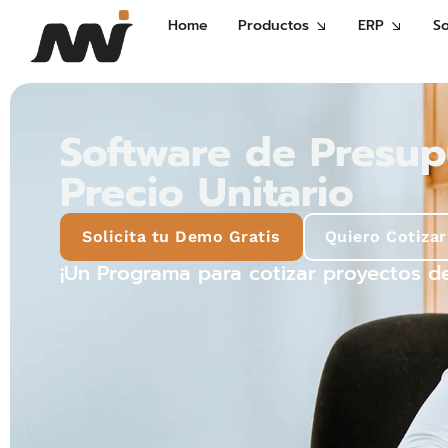
Home
Productos
ERP
S
Software de Presup
Precio Unitario
Solicita tu Demo Gratis
Quiero Cotizar
¡Un Programa para cotizar proyectos de