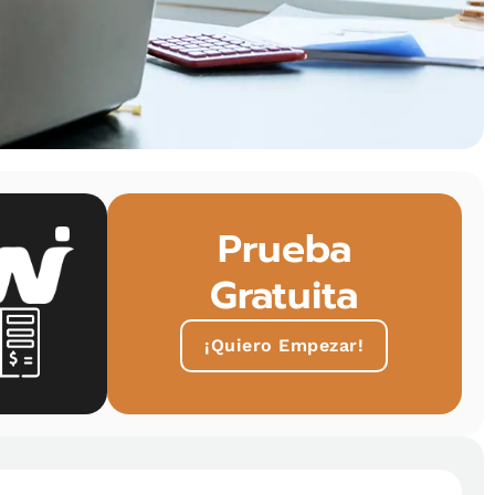
Prueba
Gratuita
¡Quiero Empezar!