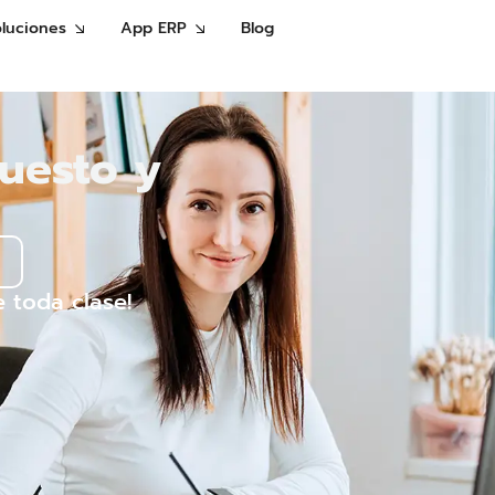
oluciones
App ERP
Blog
uesto y
 toda clase!