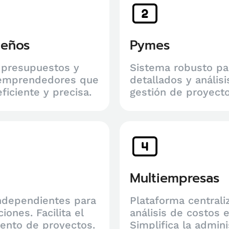
ueños
Pymes
e presupuestos y
Sistema robusto pa
ra emprendedores que
detallados y anális
iciente y precisa.
gestión de proyecto
Multiempresas
ndependientes para
Plataforma centrali
ones. Facilita el
análisis de costos 
miento de proyectos.
Simplifica la admini