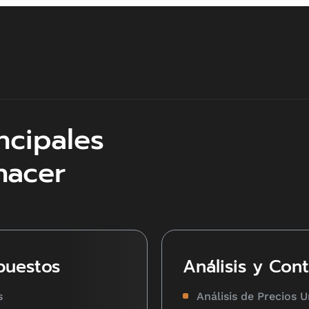
ncipales
hacer
puestos
Análisis y Con
s
Análisis de Precios 