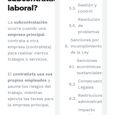
laboral?
Gestión y
control
Resolución
La
subcontratación
de
ocurre cuando una
problemas
empresa principal
Sanciones por
contrata a otra
incumplimiento
empresa (contratista)
de la Ley
para realizar ciertos
trabajos o servicios.
Sanciones
económicas
sustanciales:
El
contratista usa sus
propios empleados
y
Consecuencias
asume los riesgos del
Legales:
trabajo, mientras
Restricciones
ejecuta las tareas para
administrativas:
la empresa principal.
Impacto