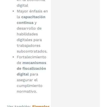
digital
Mayor énfasis en
la
capacitación
continua
y
desarrollo de
habilidades
digitales para
trabajadores
subcontratados.
Fortalecimiento
de
mecanismos
de fiscalización
digital
para
asegurar el
cumplimiento
normativo.
Ver también:
Ejemplos